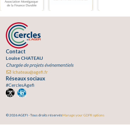
Contact
Louise CHATEAU
Chargée de projets événementiels
lchateau@agefi.fr
Réseaux sociaux
#CerclesAgefi
Twi
Link
tter
edin
© 2026 AGEFI - Tous droits réservés
Manage your GDPR options